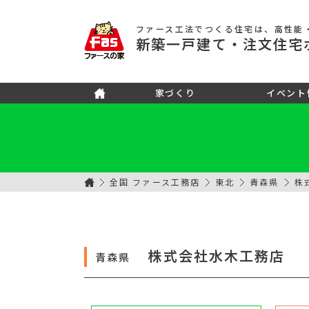
ファース工法でつくる住宅
は、高性能
新築
一戸建て
・注文住宅
家づくり
イベント
全国 ファース工務店
東北
青森県
株
株式会社水木工務店
青森県