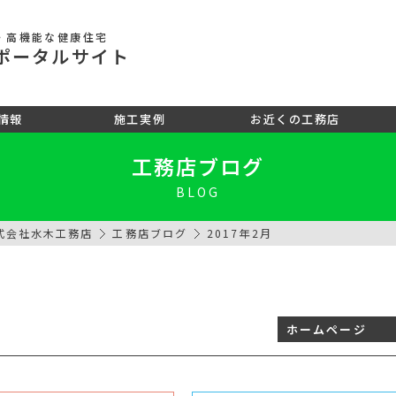
・高機能な健康住宅
ポータル
サイト
情報
施工実例
お近くの工務店
工務店ブログ
BLOG
式会社水木工務店
工務店ブログ
2017年2月
ホームページ