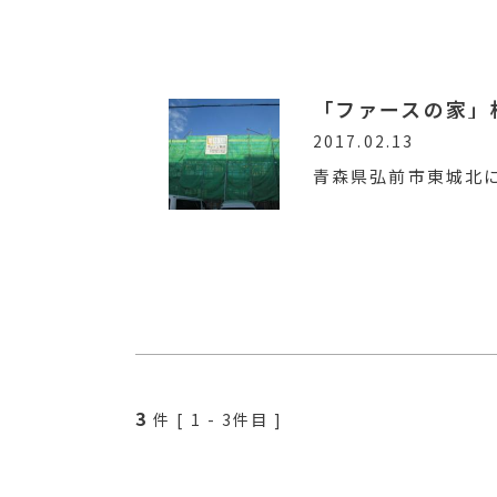
「ファースの家」
2017.02.13
青森県弘前市東城北
3
件 [
1
-
3
件目 ]