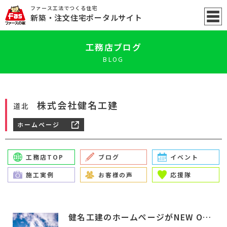
ファース工法でつくる住宅
新築
・注文住宅ポータル
サイト
工務店ブログ
BLOG
株式会社健名工建
道北
ホームページ
工務店TOP
ブログ
イベント
施工実例
お客様の声
応援隊
健名工建のホームぺージがNEW OPEN！