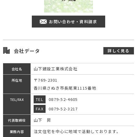
お問い合わせ・資料請求
会社データ
詳しく見る
山下建設工業株式会社
会社名
〒769-2301
所在地
香川県さぬき市長尾東1115番地
TEL
0879-52-4605
TEL/FAX
FAX
0879-52-3217
山下 昇
代表取締役
注文住宅を中心に地域で活動しております。
業務内容