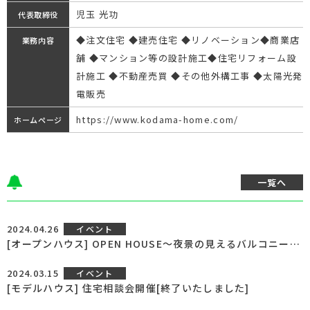
児玉 光功
代表取締役
◆注文住宅 ◆建売住宅 ◆リノベーション◆商業店
業務内容
舗 ◆マンション等の設計施工◆住宅リフォーム設
計施工 ◆不動産売買 ◆その他外構工事 ◆太陽光発
電販売
https://www.kodama-home.com/
ホームページ
一覧へ
2024.04.26
イベント
[オープンハウス] OPEN HOUSE～夜景の見えるバルコニー～[終了いたしました]
2024.03.15
イベント
[モデルハウス] 住宅相談会開催[終了いたしました]