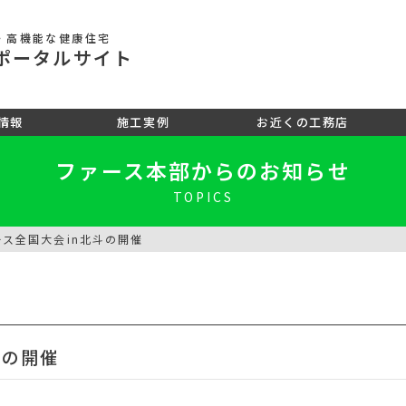
・高機能な健康住宅
ポータル
サイト
情報
施工実例
お近くの工務店
ファース本部からのお知らせ
TOPICS
ース全国大会in北斗の開催
斗の開催