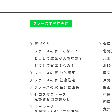
ファース
工務店専用
家づくり
全国
ファースの家ってなに？
北海
どうして空気が大事なの？
東北
どうして省エネなの？
北陸
ファースの家 公的認証
関東
ファースの家 健康住宅
東海
ファースの家 紹介動画集
関西
ゼロスマファース
中国
光熱費ゼロの暮らし
四国
クーキーノ
九州
花粉症・PM2.5対策住宅