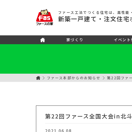
ファース工法でつくる住宅
は、高性能
新築
一戸建て
・注文住宅
家づくり
イベント
ファース本部からのお知らせ
第22回ファ
第22回ファース全国大会in北
2021.06.08