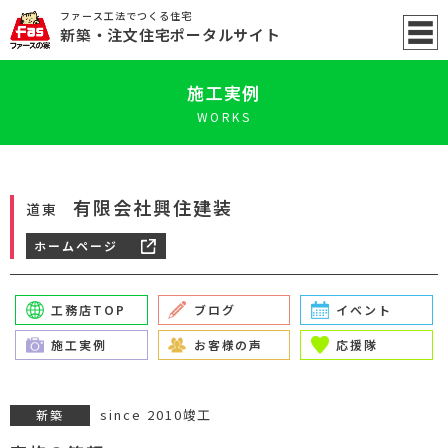
ファース工法でつくる住宅
新築
・注文住宅ポータル
サイト
施工実例
WORKS
有限会社興住建装
道東
ホームページ
工務店TOP
ブログ
イベント
施工実例
お客様の声
応援隊
since 2010竣工
新築