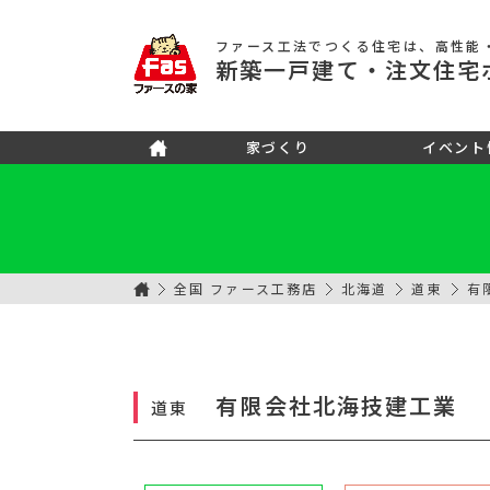
ファース工法でつくる住宅
は、高性能
新築
一戸建て
・注文住宅
家づくり
イベント
全国 ファース工務店
北海道
道東
有
有限会社北海技建工業
道東