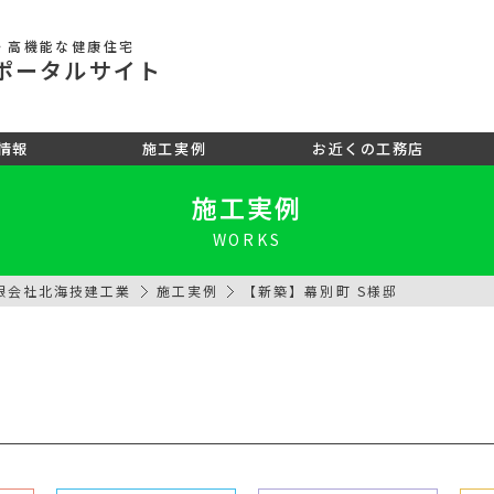
・高機能な健康住宅
ポータル
サイト
情報
施工実例
お近くの工務店
施工実例
WORKS
限会社北海技建工業
施工実例
【新築】幕別町 S様邸