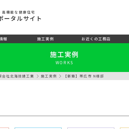
・高機能な健康住宅
ポータル
サイト
情報
施工実例
お近くの工務店
施工実例
WORKS
限会社北海技建工業
施工実例
【新築】帯広市 N様邸