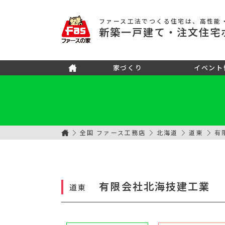
ファース工法でつくる住宅
は、高性能
新築
一戸建て
・注文住宅
家づくり
イベント
全国 ファース工務店
北海道
道東
有
有限会社北海技建工業
道東