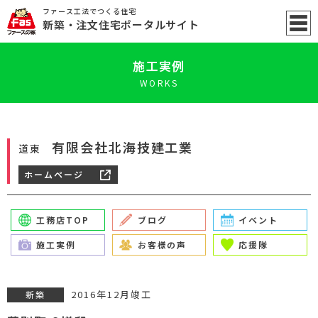
ファース工法でつくる住宅
新築
・注文住宅ポータル
サイト
施工実例
WORKS
有限会社北海技建工業
道東
ホームページ
工務店TOP
ブログ
イベント
施工実例
お客様の声
応援隊
2016年12月竣工
新築