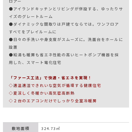
ロアー
●アイランドキッチンとリビングが併設する、ゆったりサ
イズのグレートルーム
●ダイナミックな間取りは戸建てならでは。ワンフロア
すべてをプレイルームに
●日々の手洗いや身支度がスムーズに。洗面台をホールに
設置
●給湯も暖房も省エネ性能の高いヒートポンプ機器を採
用した、スマート電化住宅
「ファース工法」で快適・省エネを実現！
◇適温適湿できれいな空気が循環する健康住宅
◇夏涼しく冬暖かい高気密高断熱
◇２台のエアコンだけでしっかり全室冷暖房
敷地面積
324.73㎡