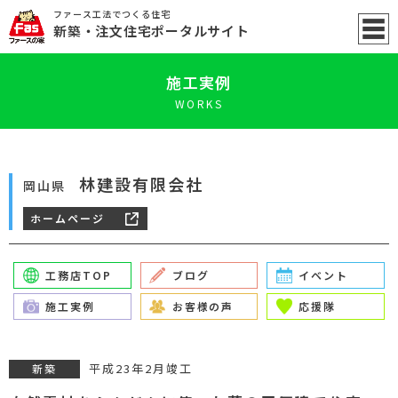
ファース工法でつくる住宅
新築
・注文住宅ポータル
サイト
施工実例
WORKS
林建設有限会社
岡山県
ホームページ
工務店TOP
ブログ
イベント
施工実例
お客様の声
応援隊
平成23年2月竣工
新築