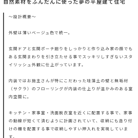
自然素材をふんだんに使った夢の平屋建て住宅
～設計概要～
外壁は薄いベージュ色で統一。
玄関ドアと玄関ポーチ廻りをしっかりと作り込み家の顔でも
ある玄関まわりを引き立たせる事でスッキリしすぎないスタ
イリッシュ外観に仕上がっています。
内装ではお施主さんが特にこだわった珪藻土の壁と無垢材
（サクラ）のフローリングが内装の仕上りが温かみのある室
内空間に。
キッチン・家事室・洗面脱衣室を近くに配置する事で、家事
の動線が短くて済むように計画されていて、収納にも造り付
けの棚を配置する事で収納しやすい押入れを実現していま
す。