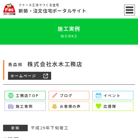
ファース工法でつくる住宅
新築
・注文住宅ポータル
サイト
施工実例
WORKS
株式会社水木工務店
青森県
ホームページ
工務店TOP
ブログ
イベント
施工実例
お客様の声
応援隊
平成29年下旬竣工
新築