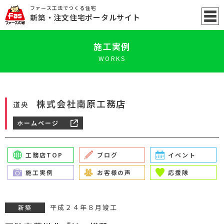
ファース工法でつくる住宅
新築
・注文住宅ポータル
サイト
施工実例
WORKS
株式会社南原工務店
道央
ホームページ
工務店TOP
ブログ
イベント
施工実例
お客様の声
応援隊
平成２４年８月竣工
新築