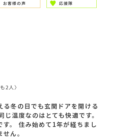
お客様の声
応援隊
ども2人〉
える冬の日でも玄関ドアを開ける
も同じ温度なのはとても快適です。
です。 住み始めて1年が経ちまし
ません。