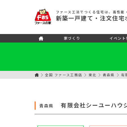
ファース工法でつくる住宅
は、高性能
新築
一戸建て
・注文住宅
家づくり
イベント
全国 ファース工務店
東北
青森県
有
有限会社シーユーハウ
青森県