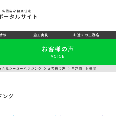
・高機能な健康住宅
ポータル
サイト
情報
施工実例
お近くの工務店
お客様の声
VOICE
限会社シーユーハウジング
お客様の声
八戸市 M様邸
ジング