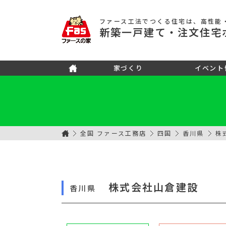
ファース工法でつくる住宅
は、高性能
新築
一戸建て
・注文住宅
家づくり
イベント
全国 ファース工務店
四国
香川県
株
株式会社山倉建設
香川県