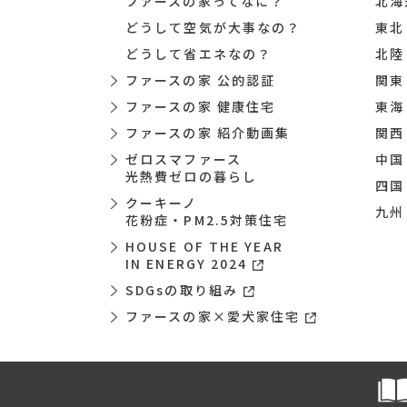
ファースの家ってなに？
北海
どうして空気が大事なの？
東北
どうして省エネなの？
北陸
ファースの家 公的認証
関東
ファースの家 健康住宅
東海
ファースの家 紹介動画集
関西
ゼロスマファース
中国
光熱費ゼロの暮らし
四国
クーキーノ
九州
花粉症・PM2.5対策住宅
HOUSE OF THE YEAR
IN ENERGY 2024
SDGsの取り組み
ファースの家×愛犬家住宅