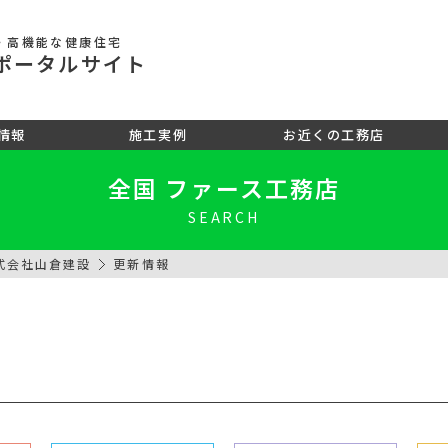
・高機能な健康住宅
ポータル
サイト
情報
施工実例
お近くの工務店
全国 ファース工務店
SEARCH
式会社山倉建設
更新情報