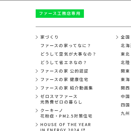
ファース
工務店専用
家づくり
全国
ファースの家ってなに？
北海
どうして空気が大事なの？
東北
どうして省エネなの？
北陸
ファースの家 公的認証
関東
ファースの家 健康住宅
東海
ファースの家 紹介動画集
関西
ゼロスマファース
中国
光熱費ゼロの暮らし
四国
クーキーノ
九州
花粉症・PM2.5対策住宅
HOUSE OF THE YEAR
IN ENERGY 2024