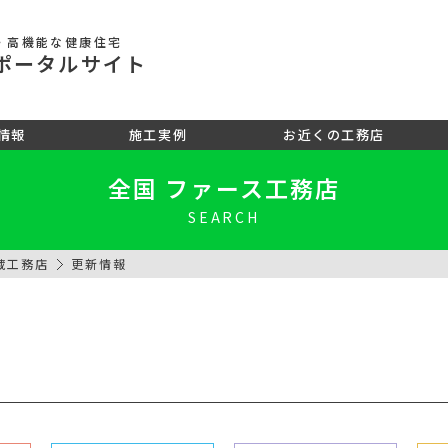
・高機能な健康住宅
ポータル
サイト
情報
施工実例
お近くの工務店
全国 ファース工務店
SEARCH
蔵工務店
更新情報