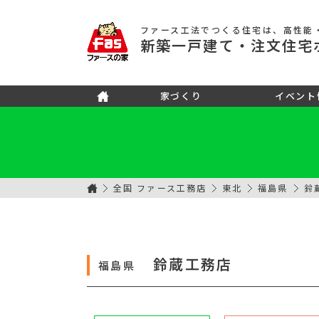
ファース工法でつくる住宅
は、高性能
新築
一戸建て
・注文住宅
家づくり
イベント
全国 ファース工務店
東北
福島県
鈴
鈴蔵工務店
福島県