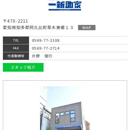
〒470-2211
愛知県知多郡阿久比町草木東郷１３
MAP
0569-77-2108
TEL
0569-77-2714
FAX
片野 俊行
代表取締役
スタッフ紹介