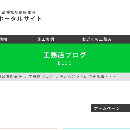
・高機能な健康住宅
ポータル
サイト
情報
施工実例
お近くの工務店
工務店ブログ
BLOG
建設有限会社
工務店ブログ
今から私たちにできる事・・・
ホームページ