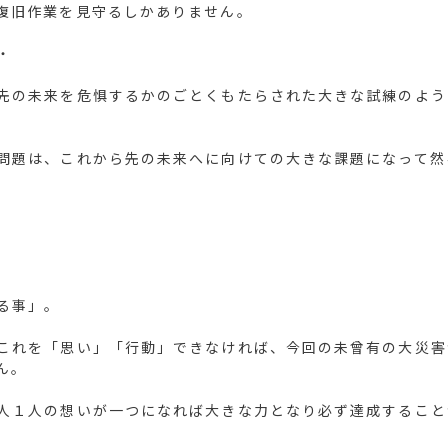
復旧作業を見守るしかありません。
・
先の未来を危惧するかのごとくもたらされた大きな試練のよう
問題は、これから先の未来へに向けての大きな課題になって然
る事」。
これを「思い」「行動」できなければ、今回の未曾有の大災害
ん。
人１人の想いが一つになれば大きな力となり必ず達成すること