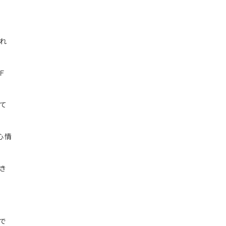
れ
Ｆ
て
心情
き
で