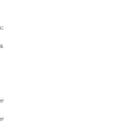
に
る
が
が