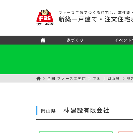
ファース工法でつくる住宅
は、高性能
新築
一戸建て
・注文住宅
家づくり
イベント
全国 ファース工務店
中国
岡山県
林
林建設有限会社
岡山県