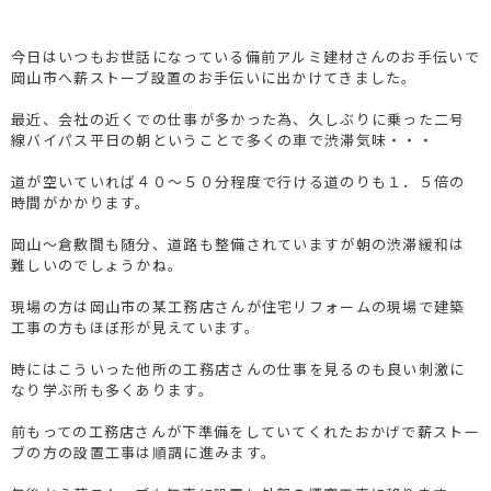
今日はいつもお世話になっている備前アルミ建材さんのお手伝いで
岡山市へ薪ストーブ設置のお手伝いに出かけてきました。
最近、会社の近くでの仕事が多かった為、久しぶりに乗った二号
線バイパス平日の朝ということで多くの車で渋滞気味・・・
道が空いていれば４０～５０分程度で行ける道のりも１．５倍の
時間がかかります。
岡山～倉敷間も随分、道路も整備されていますが朝の渋滞緩和は
難しいのでしょうかね。
現場の方は岡山市の某工務店さんが住宅リフォームの現場で建築
工事の方もほぼ形が見えています。
時にはこういった他所の工務店さんの仕事を見るのも良い刺激に
なり学ぶ所も多くあります。
前もっての工務店さんが下準備をしていてくれたおかげで薪ストー
ブの方の設置工事は順調に進みます。