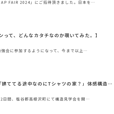
K AP FAIR 2024」にご招待頂きました。日本を…
ンって、どんなカタチなのか覗いてみた。】
勉強会に参加するようになって、今まで以上…
10月12日・13日「建ててる途中なのにTシャツの家？」体感構造見…
(日)の2日間、塩谷郡高根沢町にて構造見学会を開…